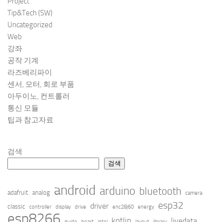
Project
Tip&Tech (SW)
Uncategorized
Web
강좌
공작 기계
라즈베리파이
센서, 모터, 회로 부품
아두이노, 컨트롤러
통신 모듈
팁과 참고자료
검색
검색
android
arduino
bluetooth
adafruit
analog
camera
esp32
driver
classic
controller
display
drive
enc28j60
energy
esp8266
kotlin
livedata
guide
heart
intel
layout
library