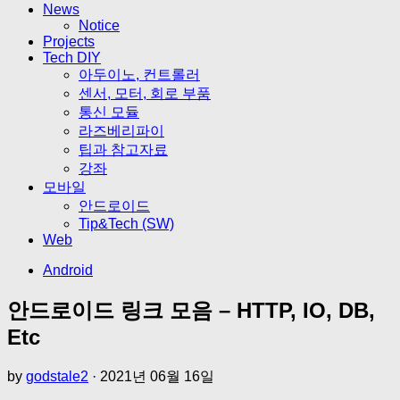
News
Notice
Projects
Tech DIY
아두이노, 컨트롤러
센서, 모터, 회로 부품
통신 모듈
라즈베리파이
팁과 참고자료
강좌
모바일
안드로이드
Tip&Tech (SW)
Web
Android
안드로이드 링크 모음 – HTTP, IO, DB,
Etc
by
godstale2
·
2021년 06월 16일