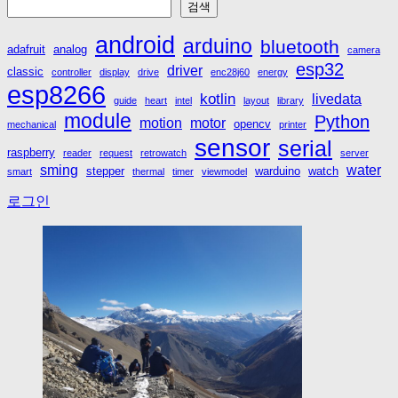
검색
android
arduino
bluetooth
adafruit
analog
camera
esp32
driver
classic
controller
display
drive
enc28j60
energy
esp8266
kotlin
livedata
guide
heart
intel
layout
library
module
Python
motion
motor
opencv
mechanical
printer
sensor
serial
raspberry
reader
request
retrowatch
server
sming
water
stepper
warduino
watch
smart
thermal
timer
viewmodel
로그인