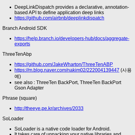
DeepLinkDispatch provides a declarative, annotation-
based API to define application deep links
https://github.com/airbnb/deeplinkdispatch
Branch Android SDK
https://help.branch.io/developers-hub/docs/aggregate-
exports
ThreeTenAbp
https://github.com/JakeWharton/ThreeTenABP
https://m.blog.naver.com/nakim02/222004139447
(사용
예)
see also : ThreeTen BackPort, ThreeTen BackPort
Gson Adapter
Phrase (square)
http://theeye.pe.kr/archives/2033
SoLoader
SoLoader is a native code loader for Android.
It takes care of unpacking your native libraries and