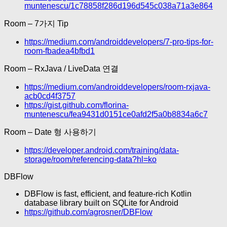
muntenescu/1c78858f286d196d545c038a71a3e864
Room – 7가지 Tip
https://medium.com/androiddevelopers/7-pro-tips-for-
room-fbadea4bfbd1
Room – RxJava / LiveData 연결
https://medium.com/androiddevelopers/room-rxjava-
acb0cd4f3757
https://gist.github.com/florina-
muntenescu/fea9431d0151ce0afd2f5a0b8834a6c7
Room – Date 형 사용하기
https://developer.android.com/training/data-
storage/room/referencing-data?hl=ko
DBFlow
DBFlow is fast, efficient, and feature-rich Kotlin
database library built on SQLite for Android
https://github.com/agrosner/DBFlow