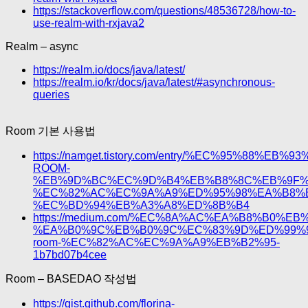
https://stackoverflow.com/questions/48536728/how-to-
use-realm-with-rxjava2
Realm – async
https://realm.io/docs/java/latest/
https://realm.io/kr/docs/java/latest/#asynchronous-
queries
Room 기본 사용법
https://namget.tistory.com/entry/%EC%95%88
ROOM-
%EB%9D%BC%EC%9D%B4%EB%B8%8C%EB%9F%
%EC%82%AC%EC%9A%A9%ED%95%98%EA%B8%B
%EC%BD%94%EB%A3%A8%ED%8B%B4
https://medium.com/%EC%8A%AC%EA%B8%B0%E
%EA%B0%9C%EB%B0%9C%EC%83%9D%ED%99%9
room-%EC%82%AC%EC%9A%A9%EB%B2%95-
1b7bd07b4cee
Room – BASEDAO 작성법
https://gist.github.com/florina-