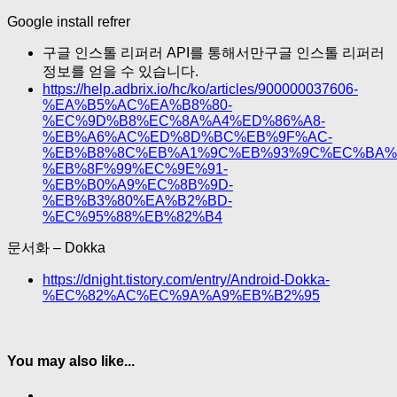
Google install refrer
구글 인스톨 리퍼러 API를 통해서만구글 인스톨 리퍼러
정보를 얻을 수 있습니다.
https://help.adbrix.io/hc/ko/articles/900000037606-
%EA%B5%AC%EA%B8%80-
%EC%9D%B8%EC%8A%A4%ED%86%A8-
%EB%A6%AC%ED%8D%BC%EB%9F%AC-
%EB%B8%8C%EB%A1%9C%EB%93%9C%EC%BA%
%EB%8F%99%EC%9E%91-
%EB%B0%A9%EC%8B%9D-
%EB%B3%80%EA%B2%BD-
%EC%95%88%EB%82%B4
문서화 – Dokka
https://dnight.tistory.com/entry/Android-Dokka-
%EC%82%AC%EC%9A%A9%EB%B2%95
You may also like...