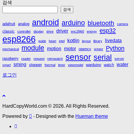
검색
검색
android
arduino
bluetooth
adafruit
analog
camera
esp32
driver
classic
controller
display
drive
enc28j60
energy
esp8266
kotlin
livedata
guide
heart
intel
layout
library
module
Python
motion
motor
opencv
mechanical
printer
sensor
serial
raspberry
reader
request
retrowatch
server
sming
water
stepper
warduino
watch
smart
thermal
timer
viewmodel
로그인
HardCopyWorld.com © 2026. All Rights Reserved.
Powered by
- Designed with the
Hueman theme