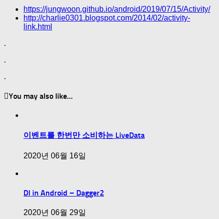
https://jungwoon.github.io/android/2019/07/15/Activity/
http://charlie0301.blogspot.com/2014/02/activity-
link.html
.
.
.
You may also like...
이벤트를 한번만 소비하는 LiveData
2020년 06월 16일
DI in Android – Dagger2
2020년 06월 29일