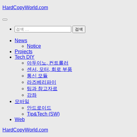
Skip
HardCopyWorld.com
to
content
검
색:
News
Notice
Projects
Tech DIY
아두이노, 컨트롤러
센서, 모터, 회로 부품
통신 모듈
라즈베리파이
팁과 참고자료
강좌
모바일
안드로이드
Tip&Tech (SW)
Web
HardCopyWorld.com