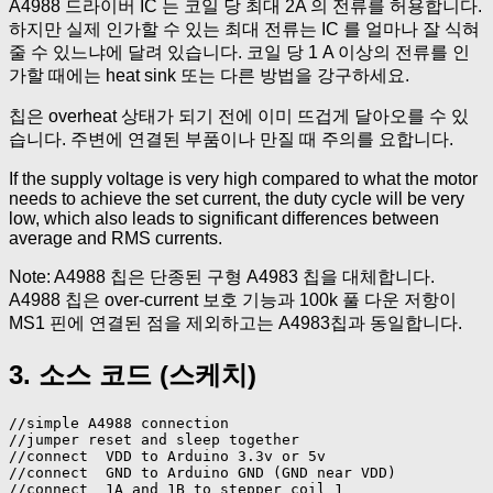
A4988 드라이버 IC 는 코일 당 최대 2A 의 전류를 허용합니다.
하지만 실제 인가할 수 있는 최대 전류는 IC 를 얼마나 잘 식혀
줄 수 있느냐에 달려 있습니다. 코일 당 1 A 이상의 전류를 인
가할 때에는 heat sink 또는 다른 방법을 강구하세요.
칩은 overheat 상태가 되기 전에 이미 뜨겁게 달아오를 수 있
습니다. 주변에 연결된 부품이나 만질 때 주의를 요합니다.
If the supply voltage is very high compared to what the motor
needs to achieve the set current, the duty cycle will be very
low, which also leads to significant differences between
average and RMS currents.
Note: A4988 칩은 단종된 구형 A4983 칩을 대체합니다.
A4988 칩은 over-current 보호 기능과 100k 풀 다운 저항이
MS1 핀에 연결된 점을 제외하고는 A4983칩과 동일합니다.
3. 소스 코드 (스케치)
//simple A4988 connection

//jumper reset and sleep together

//connect  VDD to Arduino 3.3v or 5v

//connect  GND to Arduino GND (GND near VDD)

//connect  1A and 1B to stepper coil 1
