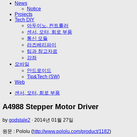
News
Notice
Projects
Tech DIY
아두이노, 컨트롤러
센서, 모터, 회로 부품
통신 모듈
라즈베리파이
팁과 참고자료
강좌
모바일
안드로이드
Tip&Tech (SW)
Web
센서, 모터, 회로 부품
A4988 Stepper Motor Driver
by
godstale2
·
2014년 01월 27일
원문 : Pololu (
http://www.pololu.com/product/1182
)