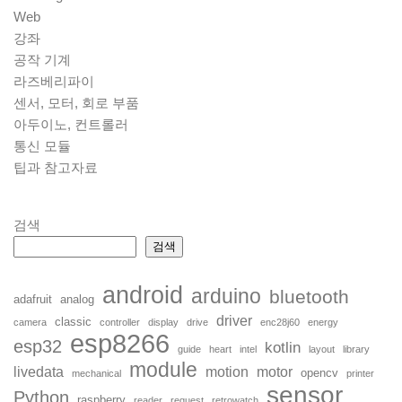
Web
강좌
공작 기계
라즈베리파이
센서, 모터, 회로 부품
아두이노, 컨트롤러
통신 모듈
팁과 참고자료
검색
검색
android
arduino
bluetooth
adafruit
analog
driver
classic
camera
controller
display
drive
enc28j60
energy
esp8266
esp32
kotlin
guide
heart
intel
layout
library
module
livedata
motion
motor
opencv
mechanical
printer
sensor
Python
raspberry
reader
request
retrowatch