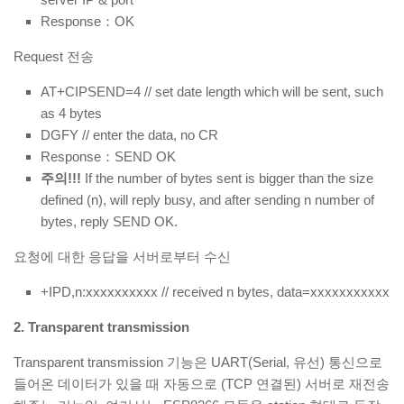
Response：OK
Request 전송
AT+CIPSEND=4 // set date length which will be sent, such
as 4 bytes
DGFY // enter the data, no CR
Response：SEND OK
주의!!!
If the number of bytes sent is bigger than the size
defined (n), will reply busy, and after sending n number of
bytes, reply SEND OK.
요청에 대한 응답을 서버로부터 수신
+IPD,n:xxxxxxxxxx // received n bytes, data=xxxxxxxxxxx
2. Transparent transmission
Transparent transmission 기능은 UART(Serial, 유선) 통신으로
들어온 데이터가 있을 때 자동으로 (TCP 연결된) 서버로 재전송