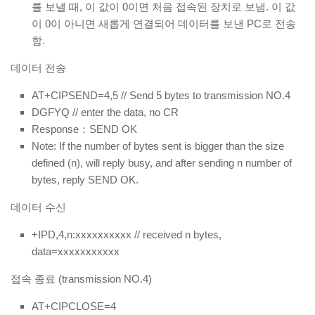
를 보낼 때, 이 값이 0이면 처음 접속된 장치로 보냄. 이 값
이 0이 아니면 새롭게 연결되어 데이터를 보낸 PC로 전송
함.
데이터 전송
AT+CIPSEND=4,5 // Send 5 bytes to transmission NO.4
DGFYQ // enter the data, no CR
Response：SEND OK
Note: If the number of bytes sent is bigger than the size
defined (n), will reply busy, and after sending n number of
bytes, reply SEND OK.
데이터 수신
+IPD,4,n:xxxxxxxxxx // received n bytes,
data=xxxxxxxxxxx
접속 종료 (transmission NO.4)
AT+CIPCLOSE=4