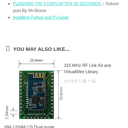
FLASHING FW STOPS AFTER 20 SECONDS
– Solved
post By Mr.Morse
Installing Python and PySerial
YOU MAY ALSO LIKE...
315 MHz RF Link Kit and
VirtualWire Library
2013년 12월 11일
HM-12(HM-13) Dual mode