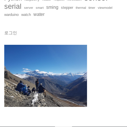
serial
sming
stepper
server
smart
thermal
timer
viewmodel
water
warduino
watch
로그인