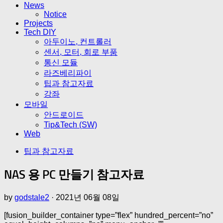
News
Notice
Projects
Tech DIY
아두이노, 컨트롤러
센서, 모터, 회로 부품
통신 모듈
라즈베리파이
팁과 참고자료
강좌
모바일
안드로이드
Tip&Tech (SW)
Web
팁과 참고자료
NAS 용 PC 만들기 참고자료
by
godstale2
·
2021년 06월 08일
[fusion_builder_container type=”flex” hundred_percent=”no”