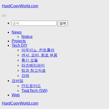
Skip
HardCopyWorld.com
to
content
검
색:
News
Notice
Projects
Tech DIY
아두이노, 컨트롤러
센서, 모터, 회로 부품
통신 모듈
라즈베리파이
팁과 참고자료
강좌
모바일
안드로이드
Tip&Tech (SW)
Web
HardCopyWorld.com