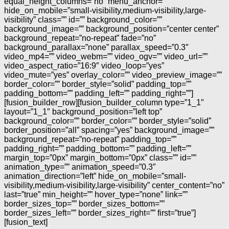
equal_height_columns=”no” menu_anchor=””
hide_on_mobile=”small-visibility,medium-visibility,large-
visibility” class=”” id=”” background_color=””
background_image=”” background_position=”center center”
background_repeat=”no-repeat” fade=”no”
background_parallax=”none” parallax_speed=”0.3″
video_mp4=”” video_webm=”” video_ogv=”” video_url=””
video_aspect_ratio=”16:9″ video_loop=”yes”
video_mute=”yes” overlay_color=”” video_preview_image=””
border_color=”” border_style=”solid” padding_top=””
padding_bottom=”” padding_left=”” padding_right=””]
[fusion_builder_row][fusion_builder_column type=”1_1″
layout=”1_1″ background_position=”left top”
background_color=”” border_color=”” border_style=”solid”
border_position=”all” spacing=”yes” background_image=””
background_repeat=”no-repeat” padding_top=””
padding_right=”” padding_bottom=”” padding_left=””
margin_top=”0px” margin_bottom=”0px” class=”” id=””
animation_type=”” animation_speed=”0.3″
animation_direction=”left” hide_on_mobile=”small-
visibility,medium-visibility,large-visibility” center_content=”no”
last=”true” min_height=”” hover_type=”none” link=””
border_sizes_top=”” border_sizes_bottom=””
border_sizes_left=”” border_sizes_right=”” first=”true”]
[fusion_text]