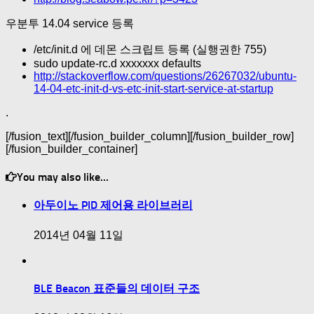
우분투 14.04 service 등록
/etc/init.d 에 데몬 스크립트 등록 (실행권한 755)
sudo update-rc.d xxxxxxx defaults
http://stackoverflow.com/questions/26267032/ubuntu-
14-04-etc-init-d-vs-etc-init-start-service-at-startup
.
[/fusion_text][/fusion_builder_column][/fusion_builder_row]
[/fusion_builder_container]
You may also like...
아두이노 PID 제어용 라이브러리
2014년 04월 11일
BLE Beacon 표준들의 데이터 구조