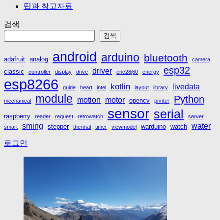
팁과 참고자료
검색
검색
android
arduino
bluetooth
adafruit
analog
camera
esp32
driver
classic
controller
display
drive
enc28j60
energy
esp8266
kotlin
livedata
guide
heart
intel
layout
library
module
Python
motion
motor
opencv
mechanical
printer
sensor
serial
raspberry
reader
request
retrowatch
server
sming
water
stepper
warduino
watch
smart
thermal
timer
viewmodel
로그인