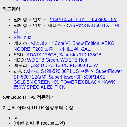
하드웨어
일체형 메인보드 :
인텍앤컴퍼니 BYT-T1 J2900 19V
일체형 메인보드 제품소개 :
ASRock N3150-ITX 디앤디
컴
인텔 nuc
케이스 :
써멀테이크 Core V1 Snow Edition
,
ABKO
NCORE IT200 스톤
,
나라테크윈 I-2AL
,
SSD :
ADATA 128GB
,
Sandisk x110 128GB
HDD :
WD 2TB Green
,
WD 2TB Red
,
메모리 :
삼성 DDR3 4G PC3-12800 1.35V
파워 :
시소닉 S12II-520 80PLUS 브론즈
,
SuperFlower
SF-500P12A(M)
,
SuperFlower SF-500P14XE
GOLDEN GREEN HX
,
POWEREX BLACK HAWK
550W SPECIAL EDITION
ownCloud HTTPS 적용하기
기존의 아파치 HTTP 설정부터 수정
su –
(비번 입력 후 root 로그인)