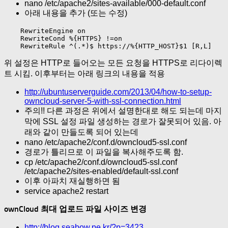
nano /etc/apache2/sites-available/000-default.conf
아래 내용을 추가 (또는 수정)
    RewriteEngine on

    RewriteCond %{HTTPS} !=on

    RewriteRule ^(.*)$ https://%{HTTP_HOST}$1 [R,L]
위 설정은 HTTP로 들어오는 모든 요청을 HTTPS로 리다이렉
트 시킴. 이후부터는 아래 링크의 내용을 적용
http://ubuntuserverguide.com/2013/04/how-to-setup-
owncloud-server-5-with-ssl-connection.html
주의!! 다른 과정은 위에서 설명한대로 해도 되는데 마지
막에 SSL 설정 파일 생성하는 경로가 잘못되어 있음. 아
래와 같이 만들도록 되어 있는데
nano /etc/apache2/conf.d/owncloud5-ssl.conf
경로가 틀리므로 이 파일을 복사해주도록 함.
cp /etc/apache2/conf.d/owncloud5-ssl.conf
/etc/apache2/sites-enabled/default-ssl.conf
이후 아파치 재실행하면 됨
service apache2 restart
ownCloud 최대 업로드 파일 사이즈 변경
http://blog.seabow.pe.kr/?p=3423