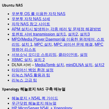
Ubuntu NAS
우분투 OS 를 이용한 자작 NAS
우분투 자작 NAS 상세
자작 NAS 참고 사이트
APM 설치시 발생하는 각종 에러 및 문제점 해결방법
토렌트 서버 transmission 설치1
,
설치2
,
설치3
MPD(Media Player Daemon)을 이용한 원격제어, 스트
리밍
,
설치 1
,
MPC 설치
,
MPC 퍼미션 문제 해결
,
MPC
명령어 리스트
서브소닉 오디오 스트리밍
,
클라이언트
,
설정
XBMC 설치
,
설치 2
DLNA 서버 –
MediaTomb 설치
,
miniDLNA 설치
,
설치2
타임머신 백업 환경 설정
리눅스 NAS 활용과 팁
리눅스 고급 팁
Xpenology 헤놀로지 NAS 구축 매뉴얼
헤놀로지 + N54L 퀵 가이드
우근닷컴 헤놀로지 매뉴얼
HP MicroServer N54L + Xpenology