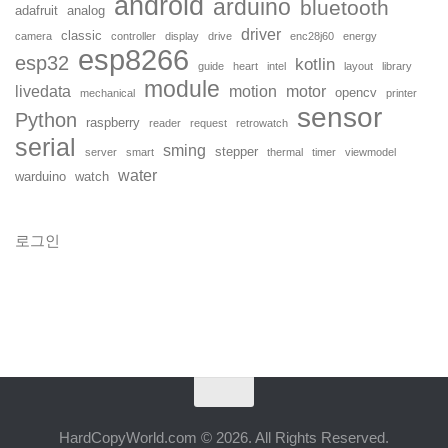
android
arduino
bluetooth
adafruit
analog
driver
classic
camera
controller
display
drive
enc28j60
energy
esp8266
esp32
kotlin
guide
heart
intel
layout
library
module
livedata
motion
motor
opencv
mechanical
printer
sensor
Python
raspberry
reader
request
retrowatch
serial
sming
stepper
server
smart
thermal
timer
viewmodel
water
warduino
watch
로그인
HardCopyWorld.com © 2026. All Rights Reserved.