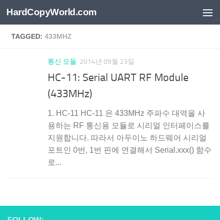
HardCopyWorld.com
Skip to content
TAGGED:
433MHZ
통신 모듈
2014년 09월 23일
HC-11: Serial UART RF Module
(433MHz)
1. HC-11 HC-11 은 433MHz 주파수 대역을 사
용하는 RF 통신용 모듈로 시리얼 인터페이스를
지원합니다. 따라서 아두이노 하드웨어 시리얼
포트인 0번, 1번 핀에 연결해서 Serial.xxx() 함수
로...