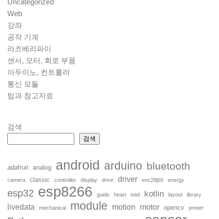
Uncategorized
Web
강좌
공작 기계
라즈베리파이
센서, 모터, 회로 부품
아두이노, 컨트롤러
통신 모듈
팁과 참고자료
검색
검색
android
arduino
bluetooth
adafruit
analog
driver
classic
camera
controller
display
drive
enc28j60
energy
esp8266
esp32
kotlin
guide
heart
intel
layout
library
module
livedata
motion
motor
opencv
mechanical
printer