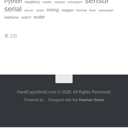
sensor
Python
raspberry
reader
request
retrowatch
serial
sming
stepper
server
smart
thermal
timer
viewmodel
water
warduino
watch
로그인
HardCopyWorld.com © 2026. All Rights Reserved.
Powered by
- Designed with the
Hueman theme