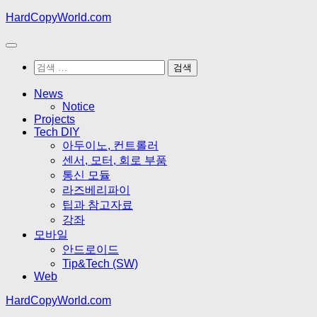
Skip
HardCopyWorld.com
to
content
검
색:
News
Notice
Projects
Tech DIY
아두이노, 컨트롤러
센서, 모터, 회로 부품
통신 모듈
라즈베리파이
팁과 참고자료
강좌
모바일
안드로이드
Tip&Tech (SW)
Web
HardCopyWorld.com