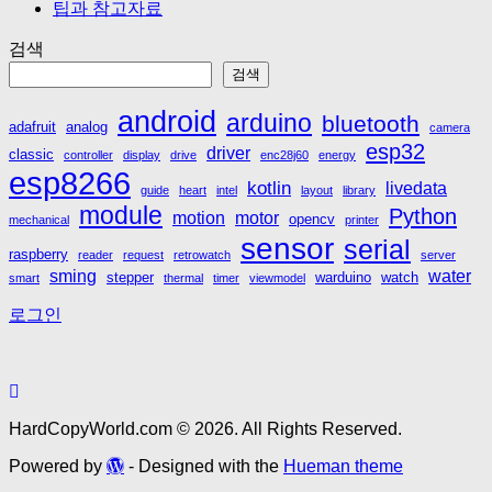
팁과 참고자료
검색
검색
android
arduino
bluetooth
adafruit
analog
camera
esp32
driver
classic
controller
display
drive
enc28j60
energy
esp8266
kotlin
livedata
guide
heart
intel
layout
library
module
Python
motion
motor
opencv
mechanical
printer
sensor
serial
raspberry
reader
request
retrowatch
server
sming
water
stepper
warduino
watch
smart
thermal
timer
viewmodel
로그인
HardCopyWorld.com © 2026. All Rights Reserved.
Powered by
- Designed with the
Hueman theme