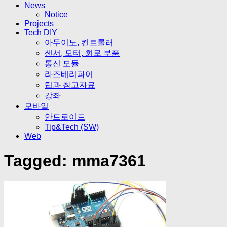
News
Notice
Projects
Tech DIY
아두이노, 컨트롤러
센서, 모터, 회로 부품
통신 모듈
라즈베리파이
팁과 참고자료
강좌
모바일
안드로이드
Tip&Tech (SW)
Web
Tagged:
mma7361