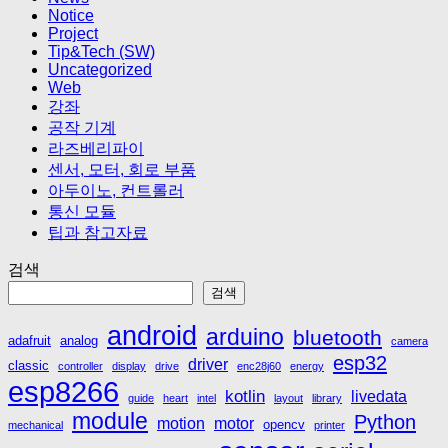
Notice
Project
Tip&Tech (SW)
Uncategorized
Web
강좌
공작 기계
라즈베리파이
센서, 모터, 회로 부품
아두이노, 컨트롤러
통신 모듈
팁과 참고자료
검색
검색
android
arduino
bluetooth
adafruit
analog
camera
esp32
driver
classic
controller
display
drive
enc28j60
energy
esp8266
kotlin
livedata
guide
heart
intel
layout
library
module
Python
motion
motor
opencv
mechanical
printer