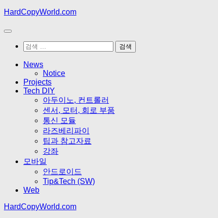
Skip
HardCopyWorld.com
to
content
검
색:
News
Notice
Projects
Tech DIY
아두이노, 컨트롤러
센서, 모터, 회로 부품
통신 모듈
라즈베리파이
팁과 참고자료
강좌
모바일
안드로이드
Tip&Tech (SW)
Web
HardCopyWorld.com