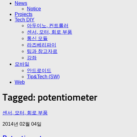
News
Notice
Projects
Tech DIY
아두이노, 컨트롤러
센서, 모터, 회로 부품
통신 모듈
라즈베리파이
팁과 참고자료
강좌
모바일
안드로이드
Tip&Tech (SW)
Web
Tagged:
potentiometer
센서, 모터, 회로 부품
2014년 02월 04일