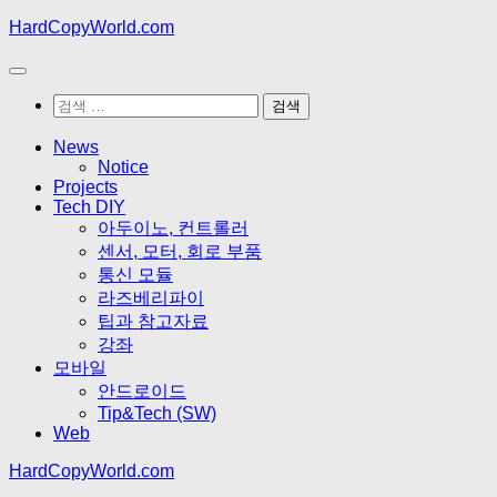
Skip
HardCopyWorld.com
to
content
검
색:
News
Notice
Projects
Tech DIY
아두이노, 컨트롤러
센서, 모터, 회로 부품
통신 모듈
라즈베리파이
팁과 참고자료
강좌
모바일
안드로이드
Tip&Tech (SW)
Web
HardCopyWorld.com