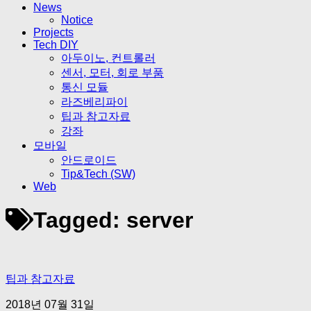
News
Notice
Projects
Tech DIY
아두이노, 컨트롤러
센서, 모터, 회로 부품
통신 모듈
라즈베리파이
팁과 참고자료
강좌
모바일
안드로이드
Tip&Tech (SW)
Web
Tagged:
server
팁과 참고자료
2018년 07월 31일