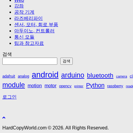
Web
강좌
공작 기계
라즈베리파이
센서, 모터, 회로 부품
아두이노, 컨트롤러
통신 모듈
팁과 참고자료
검색
검색
android
arduino
bluetooth
adafruit
analog
c
camera
module
Python
motion
motor
opencv
raspberry
printer
read
로그인
HardCopyWorld.com © 2026. All Rights Reserved.