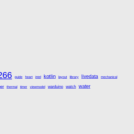
266
kotlin
livedata
guide
heart
intel
layout
library
mechanical
water
per
warduino
watch
thermal
timer
viewmodel