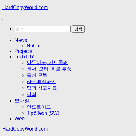
Skip
HardCopyWorld.com
to
content
검
색:
News
Notice
Projects
Tech DIY
아두이노, 컨트롤러
센서, 모터, 회로 부품
통신 모듈
라즈베리파이
팁과 참고자료
강좌
모바일
안드로이드
Tip&Tech (SW)
Web
HardCopyWorld.com