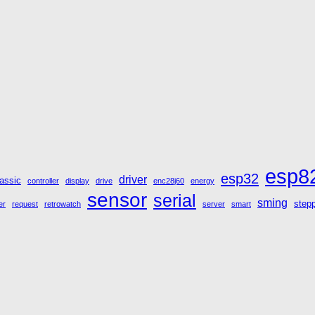
esp8
esp32
driver
lassic
controller
display
drive
enc28j60
energy
sensor
serial
sming
step
er
request
retrowatch
server
smart