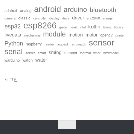
android
arduino
bluetooth
adafruit
analog
driver
classic
camera
controller
display
drive
enc28j60
energy
esp8266
esp32
kotlin
guide
heart
intel
layout
library
module
livedata
motion
motor
opencv
mechanical
printer
sensor
Python
raspberry
reader
request
retrowatch
serial
sming
stepper
server
smart
thermal
timer
viewmodel
water
warduino
watch
로그인