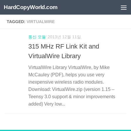
HardCopyWorld.com
Skip to content
TAGGED:
VIRTUALWIRE
통신 모듈
2013년 12월 11일
315 MHz RF Link Kit and
VirtualWire Library
VirtualWire Library VirtualWire, by Mike
McCauley (PDF), helps you use very
inexpensive wireless radio modules.
Download: VirtualWire.zip (version 1.15 –
Teensy 3.0 support & minor improvements
added) Very low...