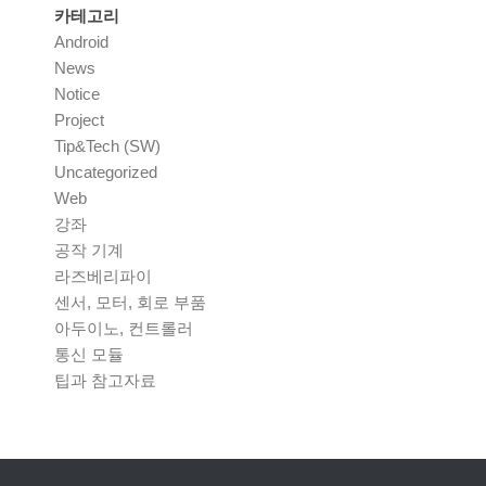
카테고리
Android
News
Notice
Project
Tip&Tech (SW)
Uncategorized
Web
강좌
공작 기계
라즈베리파이
센서, 모터, 회로 부품
아두이노, 컨트롤러
통신 모듈
팁과 참고자료