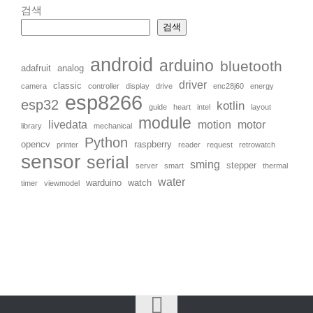
검색
검색
android
arduino
bluetooth
adafruit
analog
driver
classic
camera
controller
display
drive
enc28j60
energy
esp8266
esp32
kotlin
guide
heart
intel
layout
module
livedata
motion
motor
library
mechanical
Python
opencv
raspberry
printer
reader
request
retrowatch
sensor
serial
sming
stepper
server
smart
thermal
water
warduino
watch
timer
viewmodel