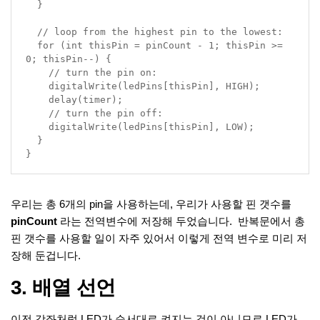
  }

  // loop from the highest pin to the lowest:

  for (int thisPin = pinCount - 1; thisPin >= 
0; thisPin--) { 

    // turn the pin on:

    digitalWrite(ledPins[thisPin], HIGH);

    delay(timer);

    // turn the pin off:

    digitalWrite(ledPins[thisPin], LOW);

  }

}
우리는 총 6개의 pin을 사용하는데, 우리가 사용할 핀 갯수를
pinCount
라는 전역변수에 저장해 두었습니다. 반복문에서 총
핀 갯수를 사용할 일이 자주 있어서 이렇게 전역 변수로 미리 저
장해 둔겁니다.
3. 배열 선언
이전 강좌처럼 LED가 순서대로 켜지는 것이 아니므로 LED가