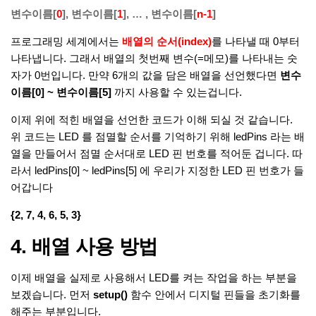
변수이름[
0
], 변수이름[
1
], … , 변수이름[
n-1
]
프로그래밍 세계에서는
배열의 순서(index)
를 나타낼 때 0부터
나타냅니다. 그래서 배열의 첫번째 변수(=메모)를 나타내는 숫
자가 0번입니다. 만약 6개의 값을 담은 배열을 선언했다면
변수
이름[0] ~ 변수이름[5]
까지 사용할 수 있는겁니다.
이제 위에 적힌 배열을 선언한 코드가 이해 되실 것 같습니다.
위 코드는 LED 를 점멸할 순서를 기억하기 위해 ledPins 라는 배
열을 만들어서 점멸 순서대로 LED 핀 번호를 적어둔 겁니다. 따
라서 ledPins[0] ~ ledPins[5] 에 우리가 지정한 LED 핀 번호가 들
어갑니다
{2, 7, 4, 6, 5, 3}
4. 배열 사용 방법
이제 배열을 실제로 사용해서 LED를 켜는 작업을 하는 부분을
보겠습니다. 먼저
setup()
함수 안에서 디지털 핀들을 초기화를
해주는 부분입니다.