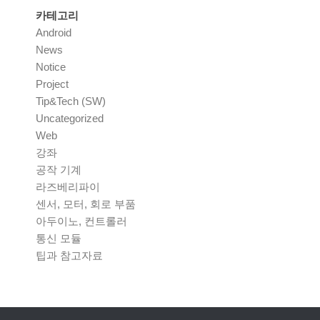
카테고리
Android
News
Notice
Project
Tip&Tech (SW)
Uncategorized
Web
강좌
공작 기계
라즈베리파이
센서, 모터, 회로 부품
아두이노, 컨트롤러
통신 모듈
팁과 참고자료