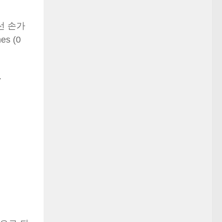
선 손가
s (0
.