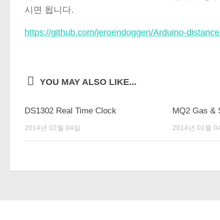
시면 됩니다.
https://github.com/jeroendoggen/Arduino-distance
YOU MAY ALSO LIKE...
DS1302 Real Time Clock
MQ2 Gas & 
2014년 02월 04일
2014년 01월 0