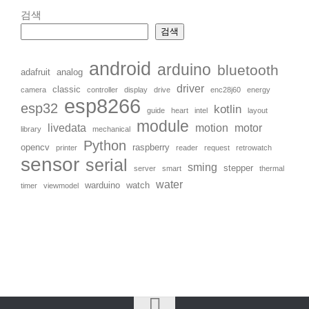
검색
검색
android
arduino
bluetooth
adafruit
analog
driver
classic
camera
controller
display
drive
enc28j60
energy
esp8266
esp32
kotlin
guide
heart
intel
layout
module
livedata
motion
motor
library
mechanical
Python
opencv
raspberry
printer
reader
request
retrowatch
sensor
serial
sming
stepper
server
smart
thermal
water
warduino
watch
timer
viewmodel