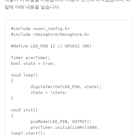
일에 아래 내용을 넣습니다.
#include <user_config.h>

#include <SmingCore/SmingCore.h>

#define LED_PIN 12 // GPIO12 (D6)

Timer procTimer;

bool state = true;

void loop()

{

	digitalWrite(LED_PIN, state);

	state = !state;

}

void init()

{

	pinMode(LED_PIN, OUTPUT);

	procTimer.initializeMs(1000, 
loop).start();
