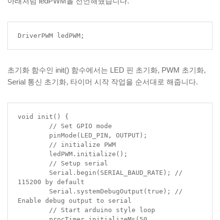
아래처럼 ledPWM을 선언해줬습니다.
DriverPWM ledPWM;
초기화 함수인 init() 함수에서는 LED 핀 초기화, PWM 초기화,
Serial 통신 초기화, 타이머 시작 작업을 순서대로 해줍니다.
void init() {

	// Set GPIO mode

	pinMode(LED_PIN, OUTPUT);

	// initialize PWM

	ledPWM.initialize();

	// Setup serial

	Serial.begin(SERIAL_BAUD_RATE); // 
115200 by default

	Serial.systemDebugOutput(true); // 
Enable debug output to serial

	// Start arduino style loop

	procTimer.initializeMs(50, 