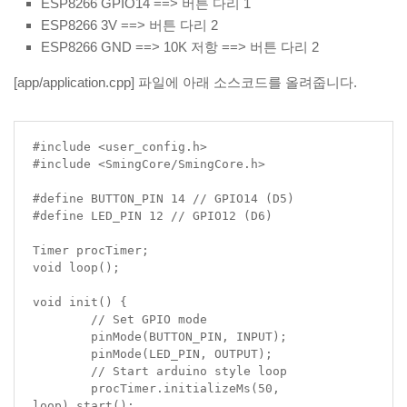
ESP8266 GPIO14 ==> 버튼 다리 1
ESP8266 3V ==> 버튼 다리 2
ESP8266 GND ==> 10K 저항 ==> 버튼 다리 2
[app/application.cpp] 파일에 아래 소스코드를 올려줍니다.
#include <user_config.h>

#include <SmingCore/SmingCore.h>

#define BUTTON_PIN 14 // GPIO14 (D5)

#define LED_PIN 12 // GPIO12 (D6)

Timer procTimer;

void loop();

void init() {

	// Set GPIO mode

	pinMode(BUTTON_PIN, INPUT);

	pinMode(LED_PIN, OUTPUT);

	// Start arduino style loop

	procTimer.initializeMs(50, 
loop).start();
