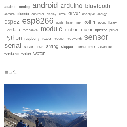
android
arduino
bluetooth
adafruit
analog
driver
classic
camera
controller
display
drive
enc28j60
energy
esp8266
esp32
kotlin
guide
heart
intel
layout
library
module
livedata
motion
motor
opencv
mechanical
printer
sensor
Python
raspberry
reader
request
retrowatch
serial
sming
stepper
server
smart
thermal
timer
viewmodel
water
warduino
watch
로그인