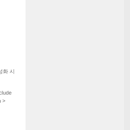
성화 시
lude
 >