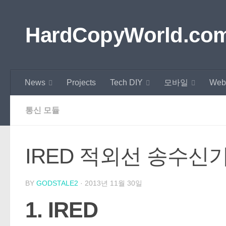
Skip to content
HardCopyWorld.co
News
Projects
Tech DIY
모바일
Web
통신 모듈
IRED 적외선 송수신
BY
GODSTALE2
·
2013년 11월 30일
1. IRED