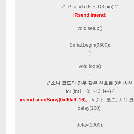
/* IR send (Uses D3 pin) */
IRsend irsend;
void setup()
{
Serial.begin(9600);
}
void loop()
{
// 소니 코드의 경우 같은 신호를 3번 송신
for (int i = 0; i < 3; i++) {
irsend.sendSony(0x00a9, 16);
// 송신 코드, 송신 
delay(100);
}
delay(1000);