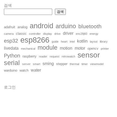
검색
검색
android
arduino
bluetooth
adafruit
analog
driver
classic
camera
controller
display
drive
enc28j60
energy
esp8266
esp32
kotlin
guide
heart
intel
layout
library
module
livedata
motion
motor
opencv
mechanical
printer
sensor
Python
raspberry
reader
request
retrowatch
serial
sming
stepper
server
smart
thermal
timer
viewmodel
water
warduino
watch
로그인