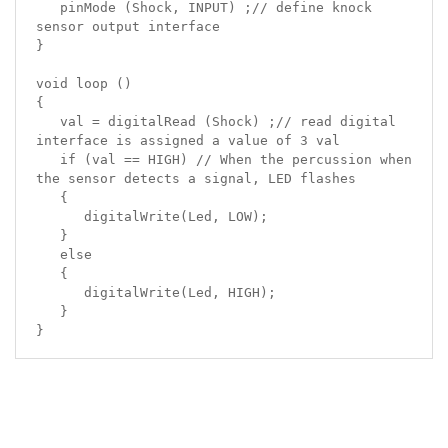
   pinMode (Shock, INPUT) ;// define knock 
sensor output interface

}

void loop ()

{

   val = digitalRead (Shock) ;// read digital 
interface is assigned a value of 3 val

   if (val == HIGH) // When the percussion when 
the sensor detects a signal, LED flashes

   {

      digitalWrite(Led, LOW);

   }

   else

   {

      digitalWrite(Led, HIGH);

   }

}