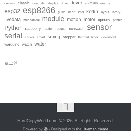
driver
classic
camera
controller
display
drive
enc28j60
energy
esp8266
esp32
kotlin
guide
heart
intel
layout
library
module
livedata
motion
motor
opencv
mechanical
printer
sensor
Python
raspberry
reader
request
retrowatch
serial
sming
stepper
server
smart
thermal
timer
viewmodel
water
warduino
watch
로그인
HardCopyWorld.com © 2026. All Rights Reserved.
Powered by
- Designed with the
Hueman theme