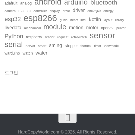
android
arduino
bluetooth
adafruit
analog
driver
classic
camera
controller
display
drive
enc28j60
energy
esp8266
esp32
kotlin
guide
heart
intel
layout
library
module
livedata
motion
motor
opencv
mechanical
printer
sensor
Python
raspberry
reader
request
retrowatch
serial
sming
stepper
server
smart
thermal
timer
viewmodel
water
warduino
watch
로그인
HardCopyWorld.com © 2026. All Rights Reserved.