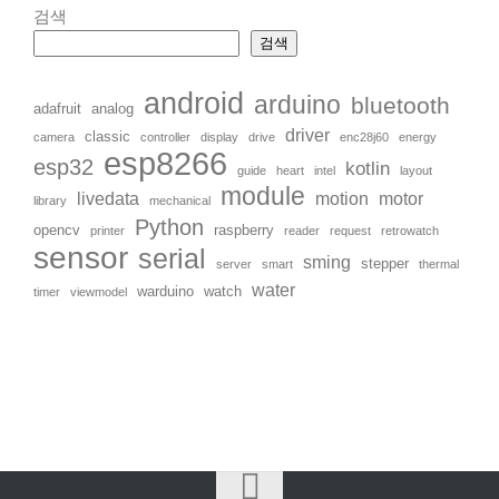
검색
검색
android
arduino
bluetooth
adafruit
analog
driver
classic
camera
controller
display
drive
enc28j60
energy
esp8266
esp32
kotlin
guide
heart
intel
layout
module
livedata
motion
motor
library
mechanical
Python
opencv
raspberry
printer
reader
request
retrowatch
sensor
serial
sming
stepper
server
smart
thermal
water
warduino
watch
timer
viewmodel