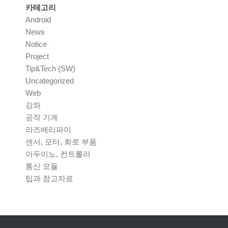
카테고리
Android
News
Notice
Project
Tip&Tech (SW)
Uncategorized
Web
강좌
공작 기계
라즈베리파이
센서, 모터, 회로 부품
아두이노, 컨트롤러
통신 모듈
팁과 참고자료