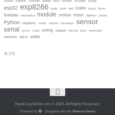
driver
classic
camera
controller
display
drive
enc28j60
energy
esp8266
esp32
kotlin
guide
heart
intel
layout
library
module
livedata
motion
motor
opencv
mechanical
printer
sensor
Python
raspberry
reader
request
retrowatch
serial
sming
stepper
server
smart
thermal
timer
viewmodel
water
warduino
watch
로그인
HardCopyWorld.com © 2026. All Rights Reserved.
Powered by
- Designed with the
Hueman theme