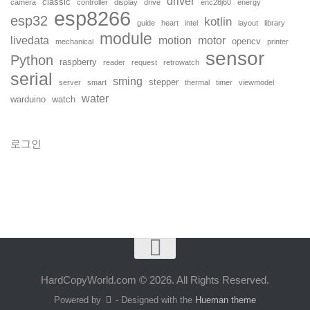
driver
classic
camera
controller
display
drive
enc28j60
energy
esp8266
esp32
kotlin
guide
heart
intel
layout
library
module
livedata
motion
motor
opencv
mechanical
printer
sensor
Python
raspberry
reader
request
retrowatch
serial
sming
stepper
server
smart
thermal
timer
viewmodel
water
warduino
watch
로그인
HardCopyWorld.com © 2026. All Rights Reserved.
Powered by
- Designed with the
Hueman theme